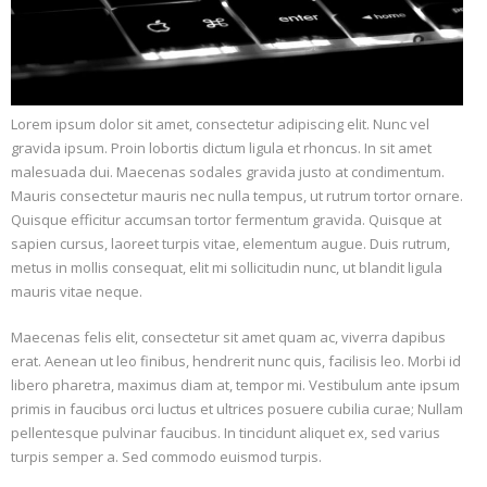
Lorem ipsum dolor sit amet, consectetur adipiscing elit. Nunc vel
gravida ipsum. Proin lobortis dictum ligula et rhoncus. In sit amet
malesuada dui. Maecenas sodales gravida justo at condimentum.
Mauris consectetur mauris nec nulla tempus, ut rutrum tortor ornare.
Quisque efficitur accumsan tortor fermentum gravida. Quisque at
sapien cursus, laoreet turpis vitae, elementum augue. Duis rutrum,
metus in mollis consequat, elit mi sollicitudin nunc, ut blandit ligula
mauris vitae neque.
Maecenas felis elit, consectetur sit amet quam ac, viverra dapibus
erat. Aenean ut leo finibus, hendrerit nunc quis, facilisis leo. Morbi id
libero pharetra, maximus diam at, tempor mi. Vestibulum ante ipsum
primis in faucibus orci luctus et ultrices posuere cubilia curae; Nullam
pellentesque pulvinar faucibus. In tincidunt aliquet ex, sed varius
turpis semper a. Sed commodo euismod turpis.